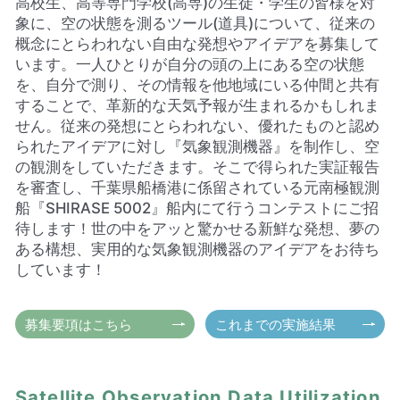
高校生、高等専門学校(高専)の生徒・学生の皆様を対
象に、空の状態を測るツール(道具)について、従来の
概念にとらわれない自由な発想やアイデアを募集して
います。一人ひとりが自分の頭の上にある空の状態
を、自分で測り、その情報を他地域にいる仲間と共有
することで、革新的な天気予報が生まれるかもしれま
せん。従来の発想にとらわれない、優れたものと認め
られたアイデアに対し『気象観測機器』を制作し、空
の観測をしていただきます。そこで得られた実証報告
を審査し、千葉県船橋港に係留されている元南極観測
船『SHIRASE 5002』船内にて行うコンテストにご招
待します！世の中をアッと驚かせる新鮮な発想、夢の
ある構想、実用的な気象観測機器のアイデアをお待ち
しています！
募集要項はこちら
これまでの実施結果
Satellite Observation Data Utilization